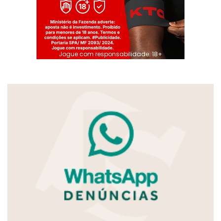
Jogue com responsabilidade. 18+