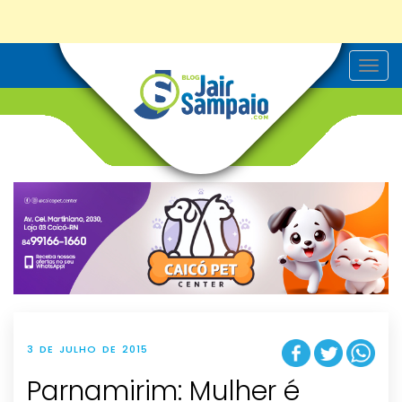
T
o
g
g
l
e
n
a
v
i
g
a
t
i
o
n
3 DE JULHO DE 2015
Parnamirim: Mulher é