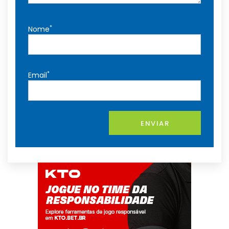
*
Nome
*
Email
ENVIAR