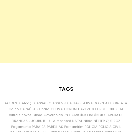
TAGS
ACIDENTE
Alcaçuz
ASSALTO
ASSEMBLEIA LEGISLATIVA DO RN
Assu
BATATA
Caicó
CARAÚBAS
Ceará
CHUVA
CORONEL AZEVEDO
CRIME
CRUZETA
currais novos
Dilma
Governo do RN
HOMICÍDIO
INCÊNDIO
JARDIM DE
PIRANHAS
JUCURUTU
LULA
Mossoró
NATAL
Nilda
NÉLTER QUEIROZ
Pagamento
PARAÍBA
PARELHAS
Parnamirim
POLÍCIA
POLÍCIA CIVIL