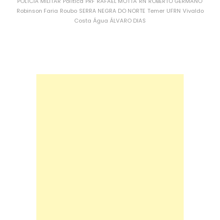
POLÍCIA MILITAR
Política
PRF
RAFAEL MOTTA
RN
ROBERTO GERMANO
Robinson Faria
Roubo
SERRA NEGRA DO NORTE
Temer
UFRN
Vivaldo
Costa
Água
ÁLVARO DIAS