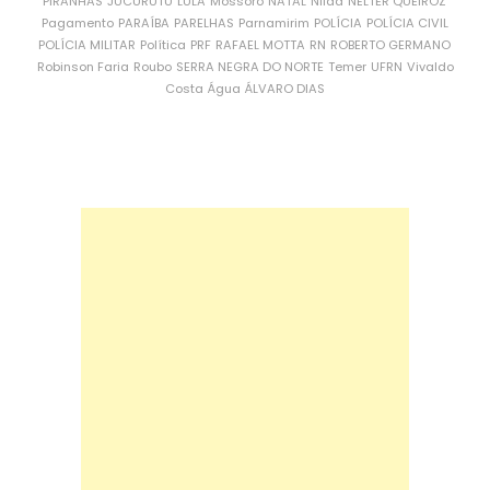
PIRANHAS
JUCURUTU
LULA
Mossoró
NATAL
Nilda
NÉLTER QUEIROZ
Pagamento
PARAÍBA
PARELHAS
Parnamirim
POLÍCIA
POLÍCIA CIVIL
POLÍCIA MILITAR
Política
PRF
RAFAEL MOTTA
RN
ROBERTO GERMANO
Robinson Faria
Roubo
SERRA NEGRA DO NORTE
Temer
UFRN
Vivaldo
Costa
Água
ÁLVARO DIAS