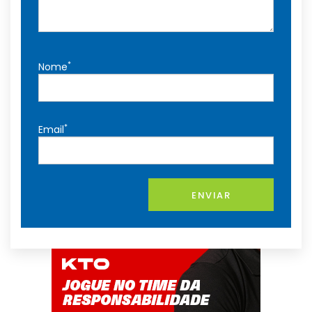
*
Nome
*
Email
ENVIAR