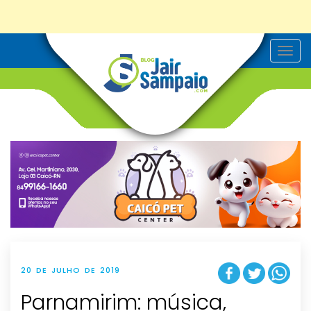
T
o
g
g
l
e
n
a
v
i
g
a
t
i
o
n
20 DE JULHO DE 2019
Parnamirim: música,