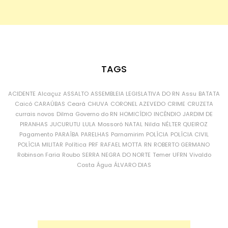
TAGS
ACIDENTE
Alcaçuz
ASSALTO
ASSEMBLEIA LEGISLATIVA DO RN
Assu
BATATA
Caicó
CARAÚBAS
Ceará
CHUVA
CORONEL AZEVEDO
CRIME
CRUZETA
currais novos
Dilma
Governo do RN
HOMICÍDIO
INCÊNDIO
JARDIM DE
PIRANHAS
JUCURUTU
LULA
Mossoró
NATAL
Nilda
NÉLTER QUEIROZ
Pagamento
PARAÍBA
PARELHAS
Parnamirim
POLÍCIA
POLÍCIA CIVIL
POLÍCIA MILITAR
Política
PRF
RAFAEL MOTTA
RN
ROBERTO GERMANO
Robinson Faria
Roubo
SERRA NEGRA DO NORTE
Temer
UFRN
Vivaldo
Costa
Água
ÁLVARO DIAS