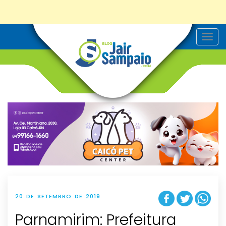
T
o
g
g
l
e
n
a
v
i
g
a
t
i
o
n
20 DE SETEMBRO DE 2019
Parnamirim: Prefeitura