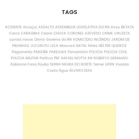
TAGS
ACIDENTE
Alcaçuz
ASSALTO
ASSEMBLEIA LEGISLATIVA DO RN
Assu
BATATA
Caicó
CARAÚBAS
Ceará
CHUVA
CORONEL AZEVEDO
CRIME
CRUZETA
currais novos
Dilma
Governo do RN
HOMICÍDIO
INCÊNDIO
JARDIM DE
PIRANHAS
JUCURUTU
LULA
Mossoró
NATAL
Nilda
NÉLTER QUEIROZ
Pagamento
PARAÍBA
PARELHAS
Parnamirim
POLÍCIA
POLÍCIA CIVIL
POLÍCIA MILITAR
Política
PRF
RAFAEL MOTTA
RN
ROBERTO GERMANO
Robinson Faria
Roubo
SERRA NEGRA DO NORTE
Temer
UFRN
Vivaldo
Costa
Água
ÁLVARO DIAS