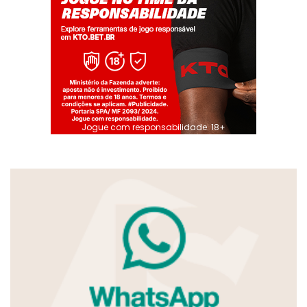
Jogue com responsabilidade. 18+