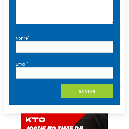
*
Nome
*
Email
ENVIAR