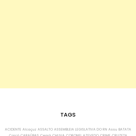
TAGS
ACIDENTE
Alcaçuz
ASSALTO
ASSEMBLEIA LEGISLATIVA DO RN
Assu
BATATA
Caicó
CARAÚBAS
Ceará
CHUVA
CORONEL AZEVEDO
CRIME
CRUZETA