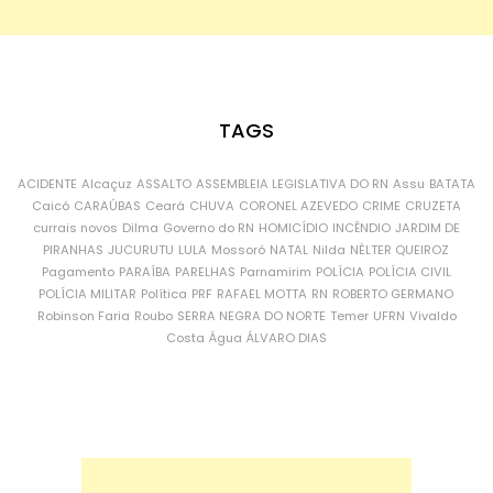
TAGS
ACIDENTE
Alcaçuz
ASSALTO
ASSEMBLEIA LEGISLATIVA DO RN
Assu
BATATA
Caicó
CARAÚBAS
Ceará
CHUVA
CORONEL AZEVEDO
CRIME
CRUZETA
currais novos
Dilma
Governo do RN
HOMICÍDIO
INCÊNDIO
JARDIM DE
PIRANHAS
JUCURUTU
LULA
Mossoró
NATAL
Nilda
NÉLTER QUEIROZ
Pagamento
PARAÍBA
PARELHAS
Parnamirim
POLÍCIA
POLÍCIA CIVIL
POLÍCIA MILITAR
Política
PRF
RAFAEL MOTTA
RN
ROBERTO GERMANO
Robinson Faria
Roubo
SERRA NEGRA DO NORTE
Temer
UFRN
Vivaldo
Costa
Água
ÁLVARO DIAS