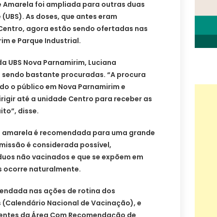
e Amarela foi ampliada para outras duas
 (UBS). As doses, que antes eram
Centro, agora estão sendo ofertadas nas
m e Parque Industrial.
da UBS Nova Parnamirim, Luciana
 sendo bastante procuradas. “A procura
odo o público em Nova Parnamirim e
rigir até a unidade Centro para receber as
ito”, disse.
re amarela é recomendada para uma grande
smissão é considerada possível,
íduos não vacinados e que se expõem em
s ocorre naturalmente.
endada nas ações de rotina dos
(Calendário Nacional de Vacinação), e
identes da Área Com Recomendação de