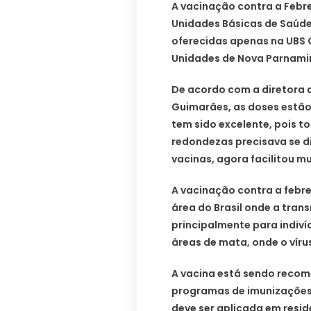
A vacinação contra a Febr
Unidades Básicas de Saúde
oferecidas apenas na UBS 
Unidades de Nova Parnamiri
De acordo com a diretora 
Guimarães, as doses estão
tem sido excelente, pois t
redondezas precisava se di
vacinas, agora facilitou mu
A vacinação contra a feb
área do Brasil onde a tran
principalmente para indiv
áreas de mata, onde o víru
A vacina está sendo recom
programas de imunizações 
deve ser aplicada em res