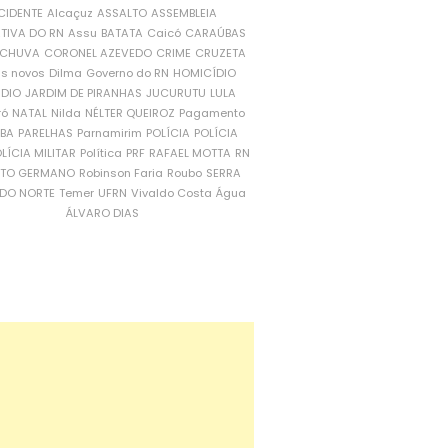
CIDENTE
Alcaçuz
ASSALTO
ASSEMBLEIA
ATIVA DO RN
Assu
BATATA
Caicó
CARAÚBAS
CHUVA
CORONEL AZEVEDO
CRIME
CRUZETA
is novos
Dilma
Governo do RN
HOMICÍDIO
NDIO
JARDIM DE PIRANHAS
JUCURUTU
LULA
ró
NATAL
Nilda
NÉLTER QUEIROZ
Pagamento
ÍBA
PARELHAS
Parnamirim
POLÍCIA
POLÍCIA
LÍCIA MILITAR
Política
PRF
RAFAEL MOTTA
RN
RTO GERMANO
Robinson Faria
Roubo
SERRA
DO NORTE
Temer
UFRN
Vivaldo Costa
Água
ÁLVARO DIAS