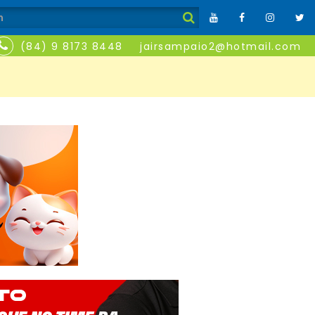
(84) 9 8173 8448
jairsampaio2@hotmail.com