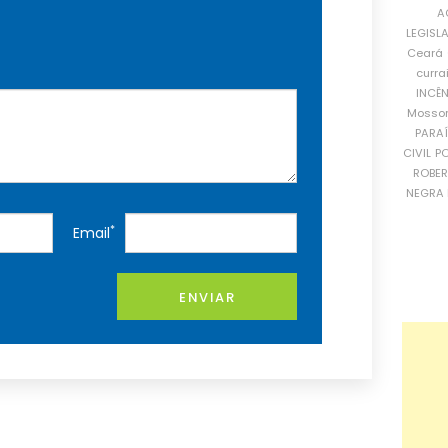
A
LEGISL
Ceará
curra
INCÊ
Mosso
PARA
CIVIL
PO
ROBE
NEGRA 
*
Email
ENVIAR