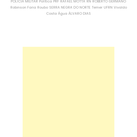
POLÍCIA MILITAR
Política
PRF
RAFAEL MOTTA
RN
ROBERTO GERMANO
Robinson Faria
Roubo
SERRA NEGRA DO NORTE
Temer
UFRN
Vivaldo
Costa
Água
ÁLVARO DIAS