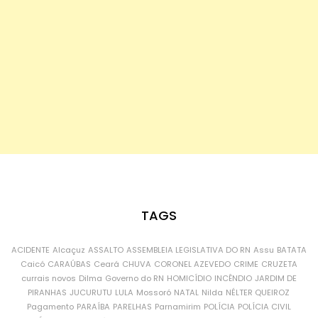
TAGS
ACIDENTE
Alcaçuz
ASSALTO
ASSEMBLEIA LEGISLATIVA DO RN
Assu
BATATA
Caicó
CARAÚBAS
Ceará
CHUVA
CORONEL AZEVEDO
CRIME
CRUZETA
currais novos
Dilma
Governo do RN
HOMICÍDIO
INCÊNDIO
JARDIM DE
PIRANHAS
JUCURUTU
LULA
Mossoró
NATAL
Nilda
NÉLTER QUEIROZ
Pagamento
PARAÍBA
PARELHAS
Parnamirim
POLÍCIA
POLÍCIA CIVIL