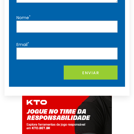
*
Nome
*
Email
ENVIAR