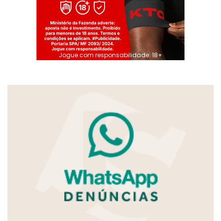
Jogue com responsabilidade. 18+