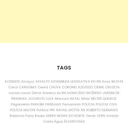
TAGS
ACIDENTE
Alcaçuz
ASSALTO
ASSEMBLEIA LEGISLATIVA DO RN
Assu
BATATA
Caicó
CARAÚBAS
Ceará
CHUVA
CORONEL AZEVEDO
CRIME
CRUZETA
currais novos
Dilma
Governo do RN
HOMICÍDIO
INCÊNDIO
JARDIM DE
PIRANHAS
JUCURUTU
LULA
Mossoró
NATAL
Nilda
NÉLTER QUEIROZ
Pagamento
PARAÍBA
PARELHAS
Parnamirim
POLÍCIA
POLÍCIA CIVIL
POLÍCIA MILITAR
Política
PRF
RAFAEL MOTTA
RN
ROBERTO GERMANO
Robinson Faria
Roubo
SERRA NEGRA DO NORTE
Temer
UFRN
Vivaldo
Costa
Água
ÁLVARO DIAS