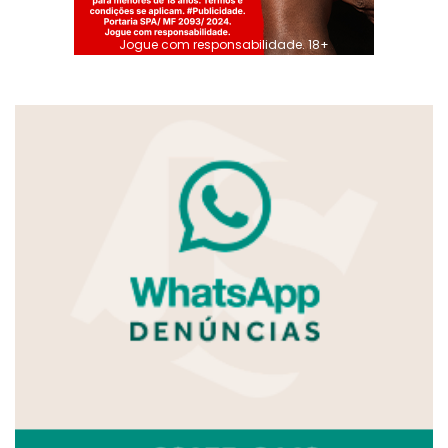
Jogue com responsabilidade. 18+