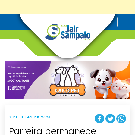
T
o
g
g
l
e
n
a
v
i
g
a
t
i
o
n
7 DE JULHO DE 2026
Parreira permanece