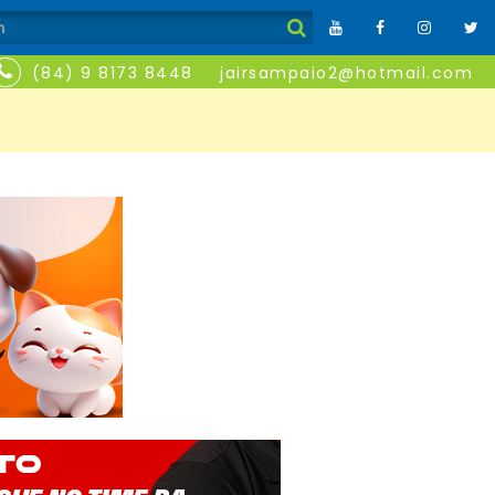
(84) 9 8173 8448
jairsampaio2@hotmail.com