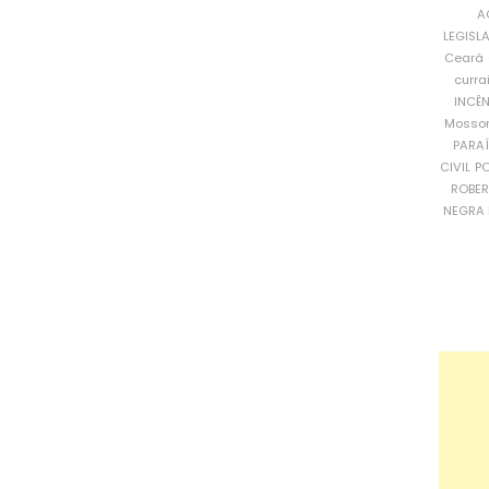
A
LEGISL
Ceará
curra
INCÊ
Mosso
PARA
CIVIL
PO
ROBE
NEGRA 