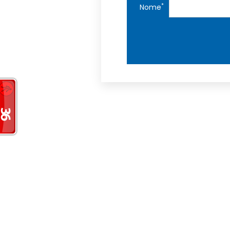
*
Nome