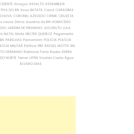
CIDENTE
Alcaçuz
ASSALTO
ASSEMBLEIA
ATIVA DO RN
Assu
BATATA
Caicó
CARAÚBAS
CHUVA
CORONEL AZEVEDO
CRIME
CRUZETA
is novos
Dilma
Governo do RN
HOMICÍDIO
NDIO
JARDIM DE PIRANHAS
JUCURUTU
LULA
ró
NATAL
Nilda
NÉLTER QUEIROZ
Pagamento
ÍBA
PARELHAS
Parnamirim
POLÍCIA
POLÍCIA
LÍCIA MILITAR
Política
PRF
RAFAEL MOTTA
RN
RTO GERMANO
Robinson Faria
Roubo
SERRA
DO NORTE
Temer
UFRN
Vivaldo Costa
Água
ÁLVARO DIAS