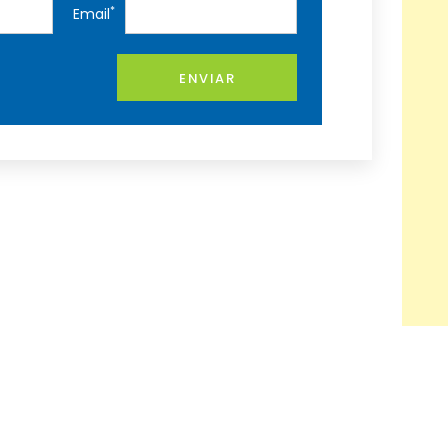
*
Email
ENVIAR