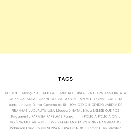
TAGS
ACIDENTE
Alcaçuz
ASSALTO
ASSEMBLEIA LEGISLATIVA DO RN
Assu
BATATA
Caicó
CARAÚBAS
Ceará
CHUVA
CORONEL AZEVEDO
CRIME
CRUZETA
currais novos
Dilma
Governo do RN
HOMICÍDIO
INCÊNDIO
JARDIM DE
PIRANHAS
JUCURUTU
LULA
Mossoró
NATAL
Nilda
NÉLTER QUEIROZ
Pagamento
PARAÍBA
PARELHAS
Parnamirim
POLÍCIA
POLÍCIA CIVIL
POLÍCIA MILITAR
Política
PRF
RAFAEL MOTTA
RN
ROBERTO GERMANO
Robinson Faria
Roubo
SERRA NEGRA DO NORTE
Temer
UFRN
Vivaldo