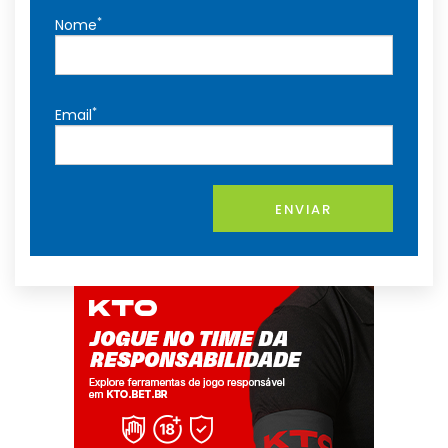
*
Nome
*
Email
ENVIAR