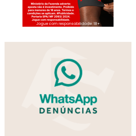
Jogue com responsabilidade. 18+