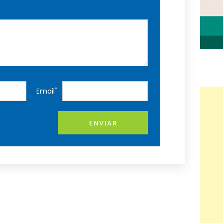
*
Email
ENVIAR