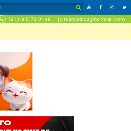
(84) 9 8173 8448
jairsampaio2@hotmail.com