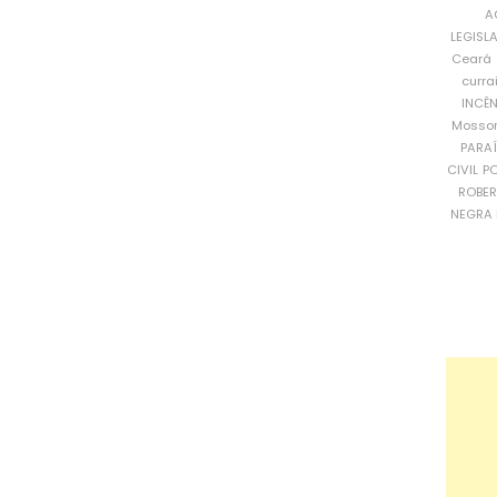
A
LEGISL
Ceará
curra
INCÊ
Mosso
PARA
CIVIL
PO
ROBE
NEGRA 