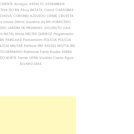
CIDENTE
Alcaçuz
ASSALTO
ASSEMBLEIA
ATIVA DO RN
Assu
BATATA
Caicó
CARAÚBAS
CHUVA
CORONEL AZEVEDO
CRIME
CRUZETA
is novos
Dilma
Governo do RN
HOMICÍDIO
NDIO
JARDIM DE PIRANHAS
JUCURUTU
LULA
ró
NATAL
Nilda
NÉLTER QUEIROZ
Pagamento
ÍBA
PARELHAS
Parnamirim
POLÍCIA
POLÍCIA
LÍCIA MILITAR
Política
PRF
RAFAEL MOTTA
RN
RTO GERMANO
Robinson Faria
Roubo
SERRA
DO NORTE
Temer
UFRN
Vivaldo Costa
Água
ÁLVARO DIAS