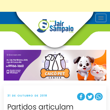
T
o
g
g
l
e
n
a
v
i
g
a
t
i
o
n
31 DE OUTUBRO DE 2018
Partidos articulam