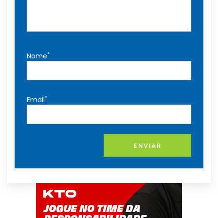
*
Nome
*
Email
ENVIAR