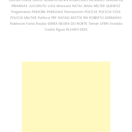
currais novos
Dilma
Governo do RN
HOMICÍDIO
INCÊNDIO
JARDIM DE
PIRANHAS
JUCURUTU
LULA
Mossoró
NATAL
Nilda
NÉLTER QUEIROZ
Pagamento
PARAÍBA
PARELHAS
Parnamirim
POLÍCIA
POLÍCIA CIVIL
POLÍCIA MILITAR
Política
PRF
RAFAEL MOTTA
RN
ROBERTO GERMANO
Robinson Faria
Roubo
SERRA NEGRA DO NORTE
Temer
UFRN
Vivaldo
Costa
Água
ÁLVARO DIAS