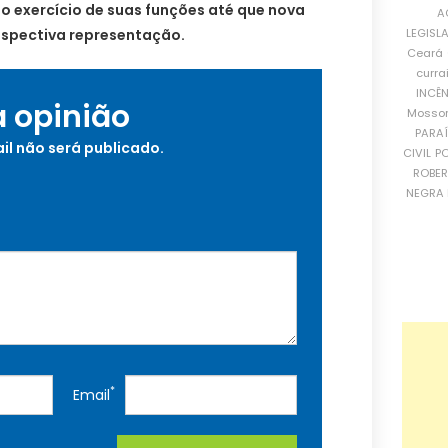
o exercício de suas funções até que nova
A
respectiva representação.
LEGISL
Ceará
curra
INCÊ
a opinião
Mosso
PARA
il não será publicado.
CIVIL
PO
ROBE
NEGRA 
*
Email