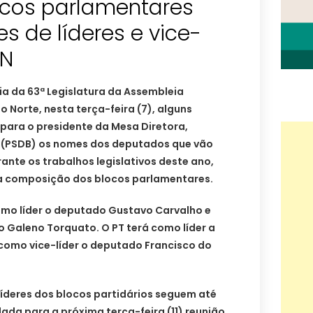
ocos parlamentares
 de líderes e vice-
RN
ia da 63ª Legislatura da Assembleia
o Norte, nesta terça-feira (7), alguns
para o presidente da Mesa Diretora,
a (PSDB) os nomes dos deputados que vão
rante os trabalhos legislativos deste ano,
 composição dos blocos parlamentares.
mo líder o deputado Gustavo Carvalho e
 Galeno Torquato. O PT terá como líder a
como vice-líder o deputado Francisco do
deres dos blocos partidários seguem até
da para a próxima terça-feira (11) reunião