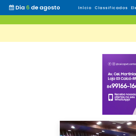
Dia
6
de agosto
Início
Classificados
El