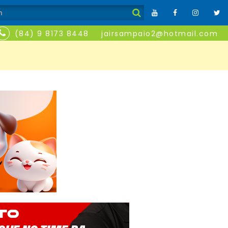
(84) 9 8173 8448
jairsampaio2@hotmail.com