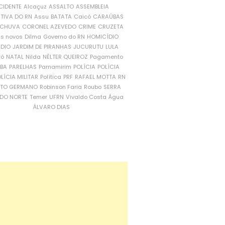
CIDENTE
Alcaçuz
ASSALTO
ASSEMBLEIA
ATIVA DO RN
Assu
BATATA
Caicó
CARAÚBAS
CHUVA
CORONEL AZEVEDO
CRIME
CRUZETA
is novos
Dilma
Governo do RN
HOMICÍDIO
NDIO
JARDIM DE PIRANHAS
JUCURUTU
LULA
ró
NATAL
Nilda
NÉLTER QUEIROZ
Pagamento
ÍBA
PARELHAS
Parnamirim
POLÍCIA
POLÍCIA
LÍCIA MILITAR
Política
PRF
RAFAEL MOTTA
RN
RTO GERMANO
Robinson Faria
Roubo
SERRA
DO NORTE
Temer
UFRN
Vivaldo Costa
Água
ÁLVARO DIAS