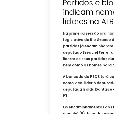
Partidos e bl
indicam nomes
líderes na AL
Na primeira sessão ordinár
Legislativa do Rio Grande d
partidos já encaminharam 
deputado Ezequiel Ferreir
liderar os seus partidos du
bem como os nomes para a
A bancada do PSDB terá co
como vice-líder o deputado
deputada Isolda Dantas e 
PT.
Os encaminhamentos dos lí
amanhã (8), ficando agenda