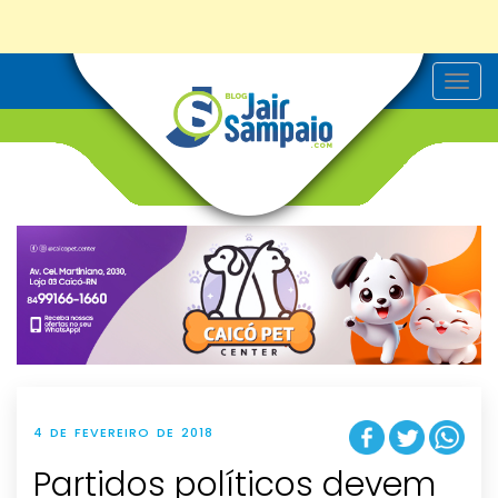
T
o
g
g
l
e
n
a
v
i
g
a
t
i
o
n
4 DE FEVEREIRO DE 2018
Partidos políticos devem