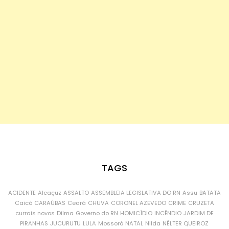
TAGS
ACIDENTE
Alcaçuz
ASSALTO
ASSEMBLEIA LEGISLATIVA DO RN
Assu
BATATA
Caicó
CARAÚBAS
Ceará
CHUVA
CORONEL AZEVEDO
CRIME
CRUZETA
currais novos
Dilma
Governo do RN
HOMICÍDIO
INCÊNDIO
JARDIM DE
PIRANHAS
JUCURUTU
LULA
Mossoró
NATAL
Nilda
NÉLTER QUEIROZ