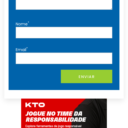
*
Nome
*
Email
ENVIAR