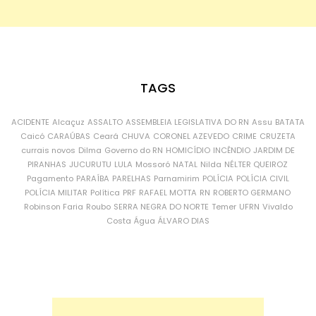
TAGS
ACIDENTE
Alcaçuz
ASSALTO
ASSEMBLEIA LEGISLATIVA DO RN
Assu
BATATA
Caicó
CARAÚBAS
Ceará
CHUVA
CORONEL AZEVEDO
CRIME
CRUZETA
currais novos
Dilma
Governo do RN
HOMICÍDIO
INCÊNDIO
JARDIM DE
PIRANHAS
JUCURUTU
LULA
Mossoró
NATAL
Nilda
NÉLTER QUEIROZ
Pagamento
PARAÍBA
PARELHAS
Parnamirim
POLÍCIA
POLÍCIA CIVIL
POLÍCIA MILITAR
Política
PRF
RAFAEL MOTTA
RN
ROBERTO GERMANO
Robinson Faria
Roubo
SERRA NEGRA DO NORTE
Temer
UFRN
Vivaldo
Costa
Água
ÁLVARO DIAS