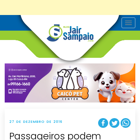
T
o
g
g
l
e
n
a
v
i
g
a
t
i
o
n
27 DE DEZEMBRO DE 2016
Passageiros podem