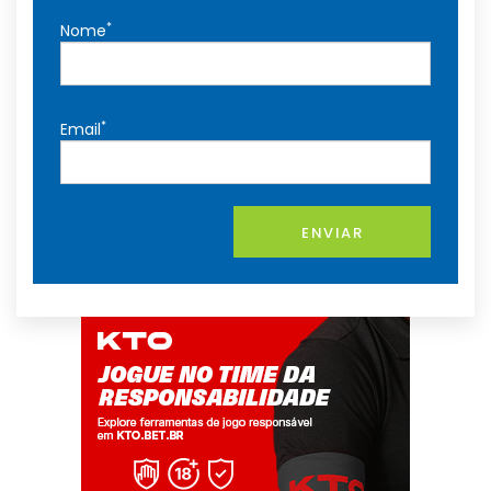
*
Nome
*
Email
ENVIAR