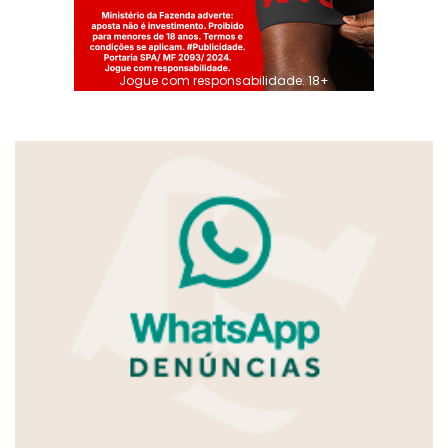
Jogue com responsabilidade. 18+