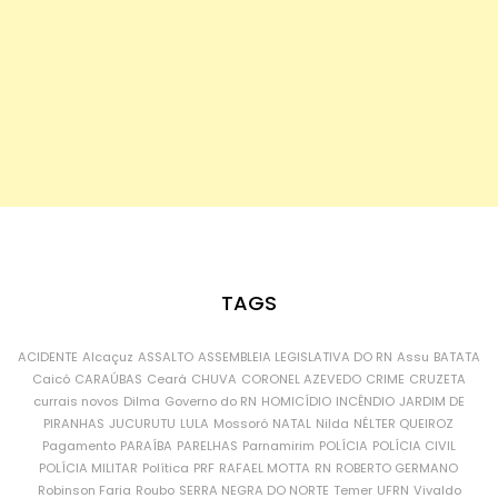
TAGS
ACIDENTE
Alcaçuz
ASSALTO
ASSEMBLEIA LEGISLATIVA DO RN
Assu
BATATA
Caicó
CARAÚBAS
Ceará
CHUVA
CORONEL AZEVEDO
CRIME
CRUZETA
currais novos
Dilma
Governo do RN
HOMICÍDIO
INCÊNDIO
JARDIM DE
PIRANHAS
JUCURUTU
LULA
Mossoró
NATAL
Nilda
NÉLTER QUEIROZ
Pagamento
PARAÍBA
PARELHAS
Parnamirim
POLÍCIA
POLÍCIA CIVIL
POLÍCIA MILITAR
Política
PRF
RAFAEL MOTTA
RN
ROBERTO GERMANO
Robinson Faria
Roubo
SERRA NEGRA DO NORTE
Temer
UFRN
Vivaldo