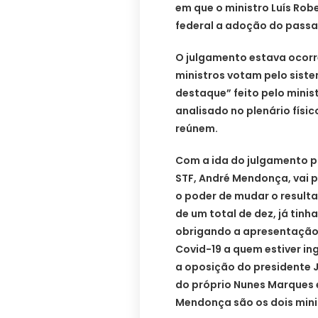
em que o ministro Luís Ro
federal a adoção do passap
O julgamento estava ocorre
ministros votam pelo sist
destaque” feito pelo minis
analisado no plenário físic
reúnem.
Com a ida do julgamento pa
STF, André Mendonça, vai p
o poder de mudar o resultad
de um total de dez, já tin
obrigando a apresentação
Covid-19 a quem estiver in
a oposição do presidente 
do próprio Nunes Marques 
Mendonça são os dois minis