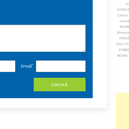
A
LEGISL
Ceará
curra
INCÊ
Mosso
PARA
CIVIL
PO
ROBE
NEGRA 
*
Email
ENVIAR