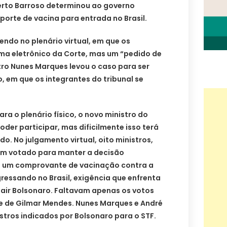
berto Barroso determinou ao governo
orte de vacina para entrada no Brasil.
ndo no plenário virtual, em que os
ema eletrônico da Corte, mas um “pedido de
tro Nunes Marques levou o caso para ser
o, em que os integrantes do tribunal se
ra o plenário físico, o novo ministro do
oder participar, mas dificilmente isso terá
o. No julgamento virtual, oito ministros,
ham votado para manter a decisão
 um comprovante de vacinação contra a
gressando no Brasil, exigência que enfrenta
Jair Bolsonaro. Faltavam apenas os votos
e de Gilmar Mendes. Nunes Marques e André
tros indicados por Bolsonaro para o STF.