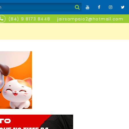
(84) 9 8173 8448
jairsampaio2@hotmail.com