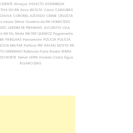
CIDENTE
Alcaçuz
ASSALTO
ASSEMBLEIA
ATIVA DO RN
Assu
BATATA
Caicó
CARAÚBAS
CHUVA
CORONEL AZEVEDO
CRIME
CRUZETA
is novos
Dilma
Governo do RN
HOMICÍDIO
NDIO
JARDIM DE PIRANHAS
JUCURUTU
LULA
ró
NATAL
Nilda
NÉLTER QUEIROZ
Pagamento
ÍBA
PARELHAS
Parnamirim
POLÍCIA
POLÍCIA
LÍCIA MILITAR
Política
PRF
RAFAEL MOTTA
RN
RTO GERMANO
Robinson Faria
Roubo
SERRA
DO NORTE
Temer
UFRN
Vivaldo Costa
Água
ÁLVARO DIAS