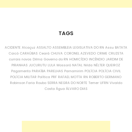
TAGS
ACIDENTE
Alcaçuz
ASSALTO
ASSEMBLEIA LEGISLATIVA DO RN
Assu
BATATA
Caicó
CARAÚBAS
Ceará
CHUVA
CORONEL AZEVEDO
CRIME
CRUZETA
currais novos
Dilma
Governo do RN
HOMICÍDIO
INCÊNDIO
JARDIM DE
PIRANHAS
JUCURUTU
LULA
Mossoró
NATAL
Nilda
NÉLTER QUEIROZ
Pagamento
PARAÍBA
PARELHAS
Parnamirim
POLÍCIA
POLÍCIA CIVIL
POLÍCIA MILITAR
Política
PRF
RAFAEL MOTTA
RN
ROBERTO GERMANO
Robinson Faria
Roubo
SERRA NEGRA DO NORTE
Temer
UFRN
Vivaldo
Costa
Água
ÁLVARO DIAS