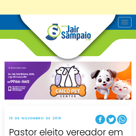
T
o
g
g
l
e
n
a
v
i
g
a
t
i
o
n
10 DE NOVEMBRO DE 2016
Pastor eleito vereador em