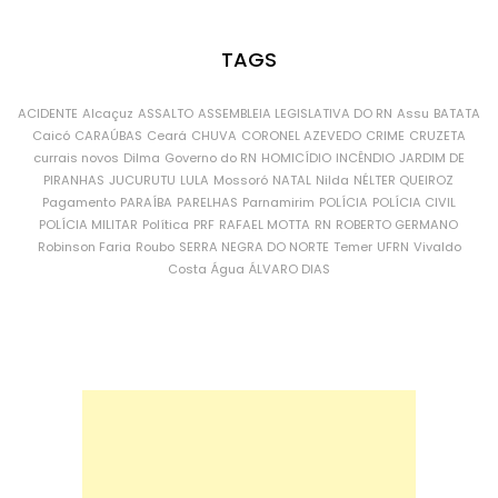
TAGS
ACIDENTE
Alcaçuz
ASSALTO
ASSEMBLEIA LEGISLATIVA DO RN
Assu
BATATA
Caicó
CARAÚBAS
Ceará
CHUVA
CORONEL AZEVEDO
CRIME
CRUZETA
currais novos
Dilma
Governo do RN
HOMICÍDIO
INCÊNDIO
JARDIM DE
PIRANHAS
JUCURUTU
LULA
Mossoró
NATAL
Nilda
NÉLTER QUEIROZ
Pagamento
PARAÍBA
PARELHAS
Parnamirim
POLÍCIA
POLÍCIA CIVIL
POLÍCIA MILITAR
Política
PRF
RAFAEL MOTTA
RN
ROBERTO GERMANO
Robinson Faria
Roubo
SERRA NEGRA DO NORTE
Temer
UFRN
Vivaldo
Costa
Água
ÁLVARO DIAS