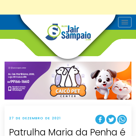
T
o
g
g
l
e
n
a
v
i
g
a
t
i
o
n
27 DE DEZEMBRO DE 2021
Patrulha Maria da Penha é