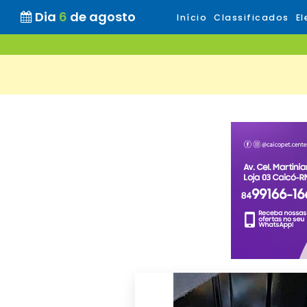
Dia
6
de agosto
Início
Classificados
El