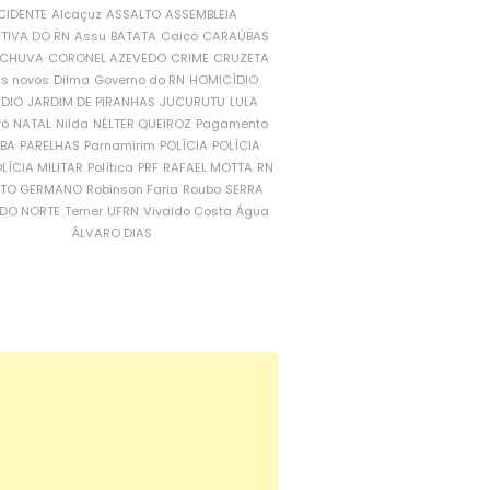
CIDENTE
Alcaçuz
ASSALTO
ASSEMBLEIA
ATIVA DO RN
Assu
BATATA
Caicó
CARAÚBAS
CHUVA
CORONEL AZEVEDO
CRIME
CRUZETA
is novos
Dilma
Governo do RN
HOMICÍDIO
NDIO
JARDIM DE PIRANHAS
JUCURUTU
LULA
ró
NATAL
Nilda
NÉLTER QUEIROZ
Pagamento
ÍBA
PARELHAS
Parnamirim
POLÍCIA
POLÍCIA
LÍCIA MILITAR
Política
PRF
RAFAEL MOTTA
RN
RTO GERMANO
Robinson Faria
Roubo
SERRA
DO NORTE
Temer
UFRN
Vivaldo Costa
Água
ÁLVARO DIAS