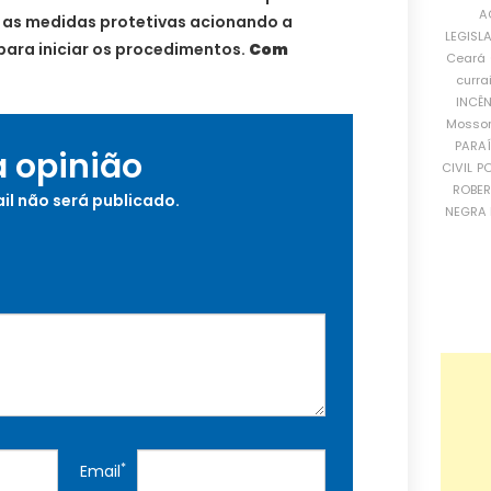
A
a as medidas protetivas acionando a
LEGISL
ara iniciar os procedimentos.
Com
Ceará
curra
INCÊ
Mosso
PARA
a opinião
CIVIL
PO
ROBE
il não será publicado.
NEGRA 
*
Email