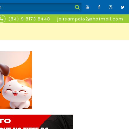
(84) 9 8173 8448
jairsampaio2@hotmail.com