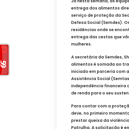
Já nesta semana, as equipe
entrega dos alimentos dir
serviço de proteção da Sec
Defesa Social (Semdes). O
residências onde se encont
entrega das cestas que vã
mulheres.
A secretária da Semdes, She
alimentos é somada ao tra
iniciado em parceria com a
Assistência Social (Semta
independência financeira 
de renda para o seu susten
Para contar com a proteçã
deve, no primeiro momento,
prestar queixa da violênci
Patrulha. A solicitação é 