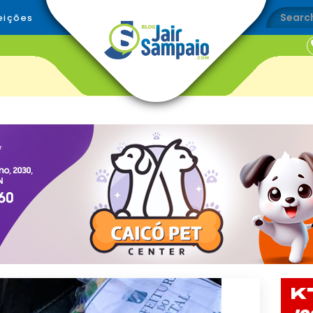
eições