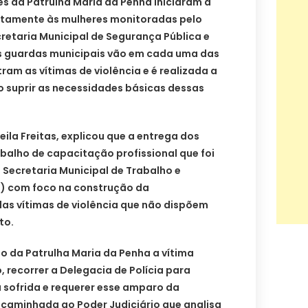
s da Patrulha Maria da Penha iniciaram a
etamente às mulheres monitoradas pelo
retaria Municipal de Segurança Pública e
s guardas municipais vão em cada uma das
ram as vítimas de violência e é realizada a
o suprir as necessidades básicas dessas
ila Freitas, explicou que a entrega dos
balho de capacitação profissional que foi
 Secretaria Municipal de Trabalho e
s) com foco na construção da
das vítimas de violência que não dispõem
to.
o da Patrulha Maria da Penha a vítima
 recorrer a Delegacia de Polícia para
a sofrida e requerer esse amparo da
encaminhada ao Poder Judiciário que analisa