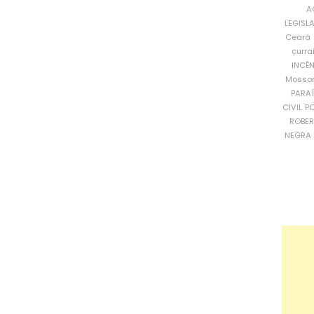
A
LEGISL
Ceará
curra
INCÊ
Mosso
PARA
CIVIL
PO
ROBE
NEGRA 