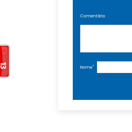
Comentário
*
Nome