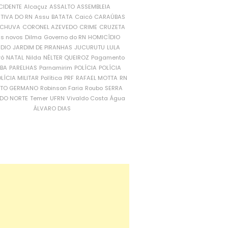
CIDENTE
Alcaçuz
ASSALTO
ASSEMBLEIA
ATIVA DO RN
Assu
BATATA
Caicó
CARAÚBAS
CHUVA
CORONEL AZEVEDO
CRIME
CRUZETA
is novos
Dilma
Governo do RN
HOMICÍDIO
NDIO
JARDIM DE PIRANHAS
JUCURUTU
LULA
ró
NATAL
Nilda
NÉLTER QUEIROZ
Pagamento
ÍBA
PARELHAS
Parnamirim
POLÍCIA
POLÍCIA
LÍCIA MILITAR
Política
PRF
RAFAEL MOTTA
RN
RTO GERMANO
Robinson Faria
Roubo
SERRA
DO NORTE
Temer
UFRN
Vivaldo Costa
Água
ÁLVARO DIAS