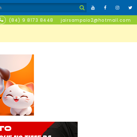
(84) 9 8173 8448
jairsampaio2@hotmail.com