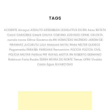
TAGS
ACIDENTE
Alcaçuz
ASSALTO
ASSEMBLEIA LEGISLATIVA DO RN
Assu
BATATA
Caicó
CARAÚBAS
Ceará
CHUVA
CORONEL AZEVEDO
CRIME
CRUZETA
currais novos
Dilma
Governo do RN
HOMICÍDIO
INCÊNDIO
JARDIM DE
PIRANHAS
JUCURUTU
LULA
Mossoró
NATAL
Nilda
NÉLTER QUEIROZ
Pagamento
PARAÍBA
PARELHAS
Parnamirim
POLÍCIA
POLÍCIA CIVIL
POLÍCIA MILITAR
Política
PRF
RAFAEL MOTTA
RN
ROBERTO GERMANO
Robinson Faria
Roubo
SERRA NEGRA DO NORTE
Temer
UFRN
Vivaldo
Costa
Água
ÁLVARO DIAS