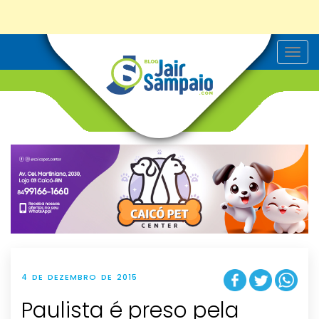
T
o
g
g
l
e
n
a
v
i
g
a
t
i
o
n
4 DE DEZEMBRO DE 2015
Paulista é preso pela