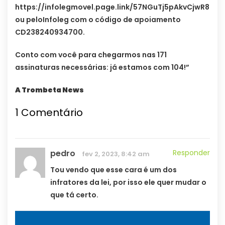
https://infolegmovel.page.link/57NGuTj5pAkvCjwR8
ou peloInfoleg com o código de apoiamento
CD238240934700.
Conto com você para chegarmos nas 171
assinaturas necessárias: já estamos com 104!”
A Trombeta News
1
Comentário
pedro
Responder
fev 2, 2023, 8:42 am
Tou vendo que esse cara é um dos
infratores da lei, por isso ele quer mudar o
que tá certo.