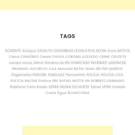
TAGS
ACIDENTE
Alcaçuz
ASSALTO
ASSEMBLEIA LEGISLATIVA DO RN
Assu
BATATA
Caicó
CARAÚBAS
Ceará
CHUVA
CORONEL AZEVEDO
CRIME
CRUZETA
currais novos
Dilma
Governo do RN
HOMICÍDIO
INCÊNDIO
JARDIM DE
PIRANHAS
JUCURUTU
LULA
Mossoró
NATAL
Nilda
NÉLTER QUEIROZ
Pagamento
PARAÍBA
PARELHAS
Parnamirim
POLÍCIA
POLÍCIA CIVIL
POLÍCIA MILITAR
Política
PRF
RAFAEL MOTTA
RN
ROBERTO GERMANO
Robinson Faria
Roubo
SERRA NEGRA DO NORTE
Temer
UFRN
Vivaldo
Costa
Água
ÁLVARO DIAS