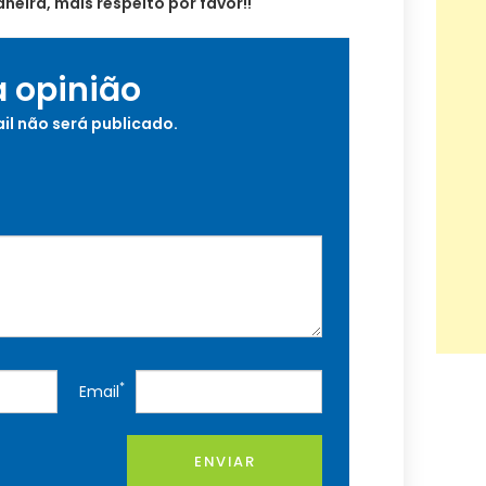
neira, mais respeito por favor!!
a opinião
il não será publicado.
*
Email
ENVIAR