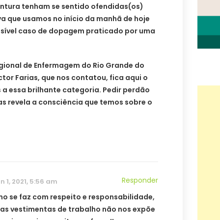
entura tenham se sentido ofendidas(os)
a que usamos no início da manhã de hoje
sível caso de dopagem praticado por uma
gional de Enfermagem do Rio Grande do
ctor Farias, que nos contatou, fica aqui o
a essa brilhante categoria. Pedir perdão
as revela a consciência que temos sobre o
Responder
n 1, 2021, 5:56 am
mo se faz com respeito e responsabilidade,
as vestimentas de trabalho não nos expõe