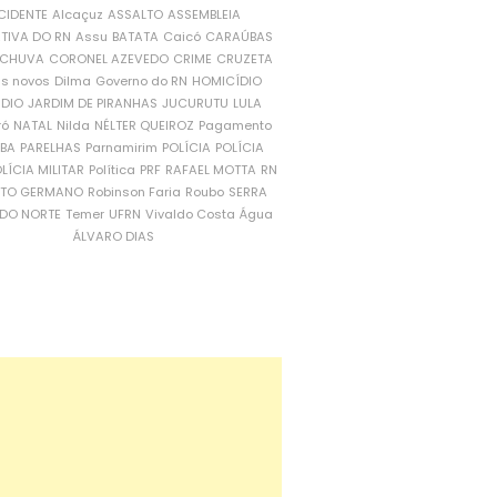
CIDENTE
Alcaçuz
ASSALTO
ASSEMBLEIA
ATIVA DO RN
Assu
BATATA
Caicó
CARAÚBAS
CHUVA
CORONEL AZEVEDO
CRIME
CRUZETA
is novos
Dilma
Governo do RN
HOMICÍDIO
NDIO
JARDIM DE PIRANHAS
JUCURUTU
LULA
ró
NATAL
Nilda
NÉLTER QUEIROZ
Pagamento
ÍBA
PARELHAS
Parnamirim
POLÍCIA
POLÍCIA
LÍCIA MILITAR
Política
PRF
RAFAEL MOTTA
RN
RTO GERMANO
Robinson Faria
Roubo
SERRA
DO NORTE
Temer
UFRN
Vivaldo Costa
Água
ÁLVARO DIAS