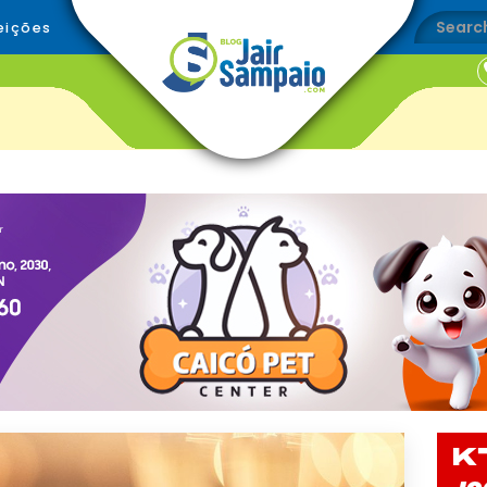
eições