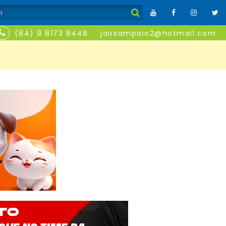
(84) 9 8173 8448
jairsampaio2@hotmail.com