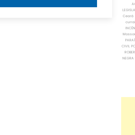
A
LEGISL
Ceará
curra
INCÊ
Mosso
PARA
CIVIL
PO
ROBE
NEGRA 