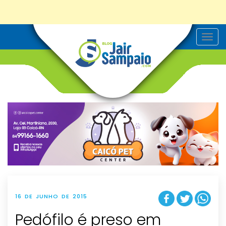
T
o
g
g
l
e
n
a
v
i
g
a
t
i
o
n
16 DE JUNHO DE 2015
Pedófilo é preso em