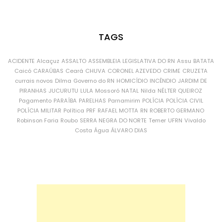
TAGS
ACIDENTE
Alcaçuz
ASSALTO
ASSEMBLEIA LEGISLATIVA DO RN
Assu
BATATA
Caicó
CARAÚBAS
Ceará
CHUVA
CORONEL AZEVEDO
CRIME
CRUZETA
currais novos
Dilma
Governo do RN
HOMICÍDIO
INCÊNDIO
JARDIM DE
PIRANHAS
JUCURUTU
LULA
Mossoró
NATAL
Nilda
NÉLTER QUEIROZ
Pagamento
PARAÍBA
PARELHAS
Parnamirim
POLÍCIA
POLÍCIA CIVIL
POLÍCIA MILITAR
Política
PRF
RAFAEL MOTTA
RN
ROBERTO GERMANO
Robinson Faria
Roubo
SERRA NEGRA DO NORTE
Temer
UFRN
Vivaldo
Costa
Água
ÁLVARO DIAS