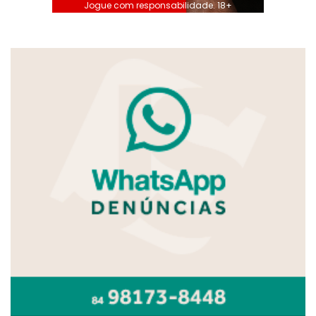
Jogue com responsabilidade. 18+