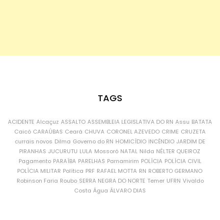
TAGS
ACIDENTE
Alcaçuz
ASSALTO
ASSEMBLEIA LEGISLATIVA DO RN
Assu
BATATA
Caicó
CARAÚBAS
Ceará
CHUVA
CORONEL AZEVEDO
CRIME
CRUZETA
currais novos
Dilma
Governo do RN
HOMICÍDIO
INCÊNDIO
JARDIM DE
PIRANHAS
JUCURUTU
LULA
Mossoró
NATAL
Nilda
NÉLTER QUEIROZ
Pagamento
PARAÍBA
PARELHAS
Parnamirim
POLÍCIA
POLÍCIA CIVIL
POLÍCIA MILITAR
Política
PRF
RAFAEL MOTTA
RN
ROBERTO GERMANO
Robinson Faria
Roubo
SERRA NEGRA DO NORTE
Temer
UFRN
Vivaldo
Costa
Água
ÁLVARO DIAS