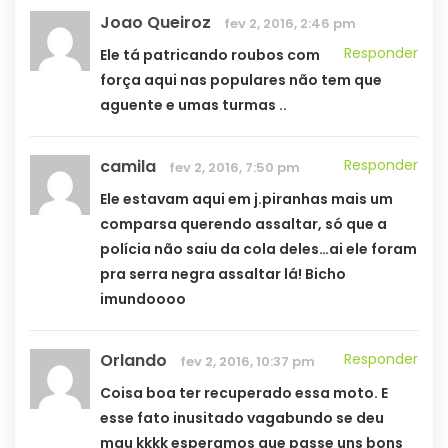
Joao Queiroz
fev 2, 2016, 2:46 pm
Responder
Ele tá patricando roubos com
força aqui nas populares não tem que
aguente e umas turmas ..
camila
Responder
fev 2, 2016, 7:50 pm
Ele estavam aqui em j.piranhas mais um
comparsa querendo assaltar, só que a
polícia não saiu da cola deles…ai ele foram
pra serra negra assaltar lá! Bicho
imundoooo
Orlando
Responder
fev 2, 2016, 10:37 pm
Coisa boa ter recuperado essa moto. E
esse fato inusitado vagabundo se deu
mau kkkk esperamos que passe uns bons