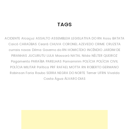
TAGS
ACIDENTE
Alcaçuz
ASSALTO
ASSEMBLEIA LEGISLATIVA DO RN
Assu
BATATA
Caicó
CARAÚBAS
Ceará
CHUVA
CORONEL AZEVEDO
CRIME
CRUZETA
currais novos
Dilma
Governo do RN
HOMICÍDIO
INCÊNDIO
JARDIM DE
PIRANHAS
JUCURUTU
LULA
Mossoró
NATAL
Nilda
NÉLTER QUEIROZ
Pagamento
PARAÍBA
PARELHAS
Parnamirim
POLÍCIA
POLÍCIA CIVIL
POLÍCIA MILITAR
Política
PRF
RAFAEL MOTTA
RN
ROBERTO GERMANO
Robinson Faria
Roubo
SERRA NEGRA DO NORTE
Temer
UFRN
Vivaldo
Costa
Água
ÁLVARO DIAS