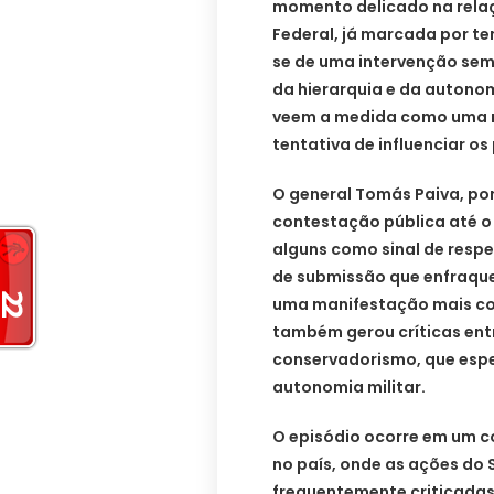
momento delicado na relaç
Federal, já marcada por te
se de uma intervenção sem 
da hierarquia e da autono
veem a medida como uma r
tentativa de influenciar o
O general Tomás Paiva, por
contestação pública até o
alguns como sinal de respe
de submissão que enfraque
uma manifestação mais c
também gerou críticas ent
conservadorismo, que esp
autonomia militar.
O episódio ocorre em um c
no país, onde as ações do 
frequentemente criticadas