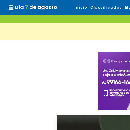
Dia
7
de agosto
Início
Classificados
El