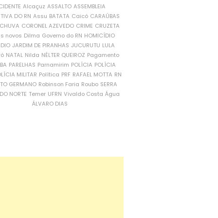
CIDENTE
Alcaçuz
ASSALTO
ASSEMBLEIA
ATIVA DO RN
Assu
BATATA
Caicó
CARAÚBAS
CHUVA
CORONEL AZEVEDO
CRIME
CRUZETA
is novos
Dilma
Governo do RN
HOMICÍDIO
NDIO
JARDIM DE PIRANHAS
JUCURUTU
LULA
ró
NATAL
Nilda
NÉLTER QUEIROZ
Pagamento
ÍBA
PARELHAS
Parnamirim
POLÍCIA
POLÍCIA
LÍCIA MILITAR
Política
PRF
RAFAEL MOTTA
RN
RTO GERMANO
Robinson Faria
Roubo
SERRA
DO NORTE
Temer
UFRN
Vivaldo Costa
Água
ÁLVARO DIAS