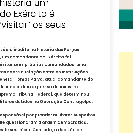
 história um
o Exército é
“visitar” os seus
sódio inédito na história das Forças
, um comandante do Exército foi
visitar seus próprios comandados, uma
s sobre a relação entre as instituições
O general Tomás Paiva, atual comandante do
vo de uma ordem expressa do ministro
upremo Tribunal Federal, que determinou
militares detidos na Operação Contragolpe.
esponsável por prender militares suspeitos
que questionaram a ordem democrática,
sde seu início. Contudo, a decisão de