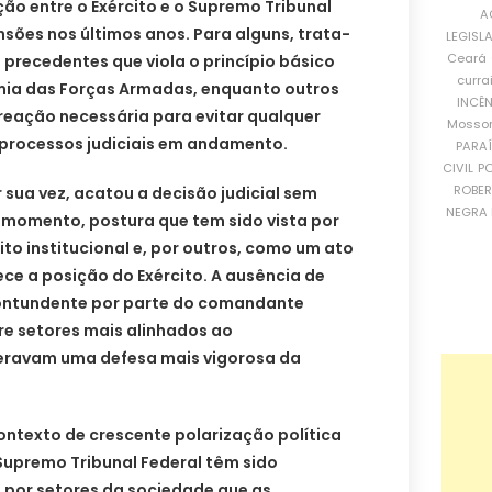
ão entre o Exército e o Supremo Tribunal
A
nsões nos últimos anos. Para alguns, trata-
LEGISL
Ceará
precedentes que viola o princípio básico
curra
mia das Forças Armadas, enquanto outros
INCÊ
eação necessária para evitar qualquer
Mosso
s processos judiciais em andamento.
PARA
CIVIL
PO
ROBE
 sua vez, acatou a decisão judicial sem
NEGRA 
 momento, postura que tem sido vista por
ito institucional e, por outros, como um ato
ce a posição do Exército. A ausência de
ontundente por parte do comandante
re setores mais alinhados ao
eravam uma defesa mais vigorosa da
ontexto de crescente polarização política
Supremo Tribunal Federal têm sido
 por setores da sociedade que as