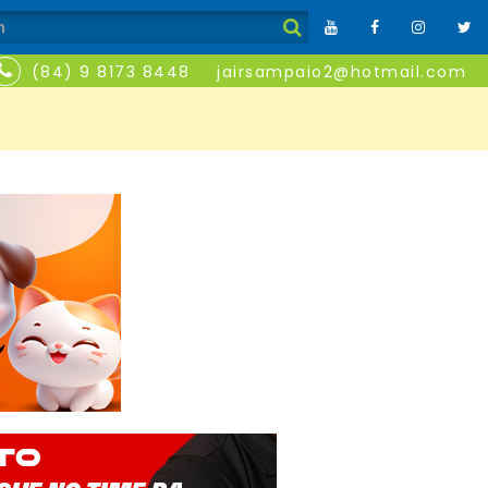
(84) 9 8173 8448
jairsampaio2@hotmail.com