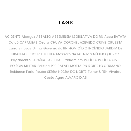
TAGS
ACIDENTE
Alcaçuz
ASSALTO
ASSEMBLEIA LEGISLATIVA DO RN
Assu
BATATA
Caicó
CARAÚBAS
Ceará
CHUVA
CORONEL AZEVEDO
CRIME
CRUZETA
currais novos
Dilma
Governo do RN
HOMICÍDIO
INCÊNDIO
JARDIM DE
PIRANHAS
JUCURUTU
LULA
Mossoró
NATAL
Nilda
NÉLTER QUEIROZ
Pagamento
PARAÍBA
PARELHAS
Parnamirim
POLÍCIA
POLÍCIA CIVIL
POLÍCIA MILITAR
Política
PRF
RAFAEL MOTTA
RN
ROBERTO GERMANO
Robinson Faria
Roubo
SERRA NEGRA DO NORTE
Temer
UFRN
Vivaldo
Costa
Água
ÁLVARO DIAS