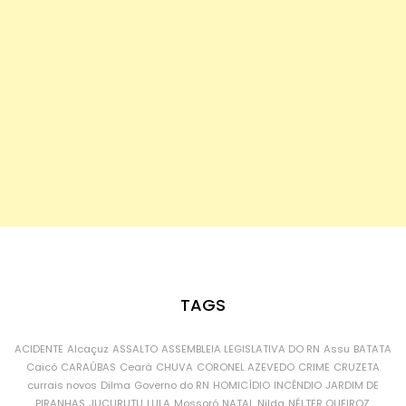
TAGS
ACIDENTE
Alcaçuz
ASSALTO
ASSEMBLEIA LEGISLATIVA DO RN
Assu
BATATA
Caicó
CARAÚBAS
Ceará
CHUVA
CORONEL AZEVEDO
CRIME
CRUZETA
currais novos
Dilma
Governo do RN
HOMICÍDIO
INCÊNDIO
JARDIM DE
PIRANHAS
JUCURUTU
LULA
Mossoró
NATAL
Nilda
NÉLTER QUEIROZ