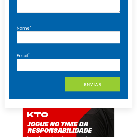
*
Nome
*
Email
ENVIAR