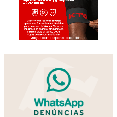
Jogue com responsabilidade. 18+