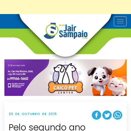
T
o
g
g
l
e
n
a
v
i
g
a
t
i
o
n
20 DE OUTUBRO DE 2015
Pelo segundo ano