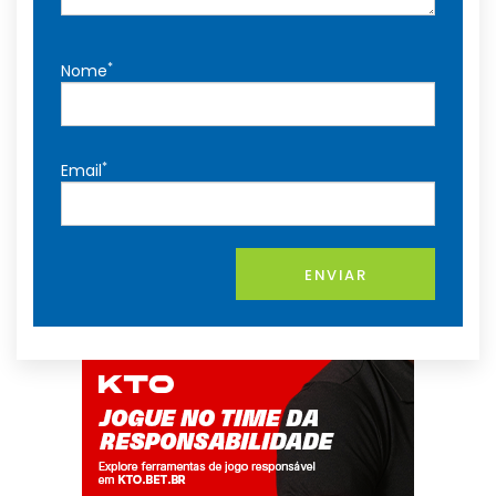
*
Nome
*
Email
ENVIAR