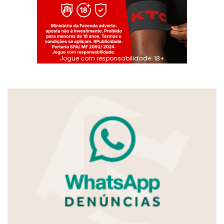
Jogue com responsabilidade. 18+