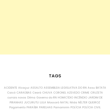
TAGS
ACIDENTE
Alcaçuz
ASSALTO
ASSEMBLEIA LEGISLATIVA DO RN
Assu
BATATA
Caicó
CARAÚBAS
Ceará
CHUVA
CORONEL AZEVEDO
CRIME
CRUZETA
currais novos
Dilma
Governo do RN
HOMICÍDIO
INCÊNDIO
JARDIM DE
PIRANHAS
JUCURUTU
LULA
Mossoró
NATAL
Nilda
NÉLTER QUEIROZ
Pagamento
PARAÍBA
PARELHAS
Parnamirim
POLÍCIA
POLÍCIA CIVIL