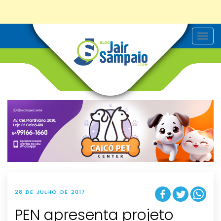
T
o
g
g
l
e
n
a
v
i
g
a
t
i
o
n
28 DE JULHO DE 2017
PEN apresenta projeto