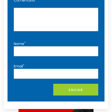
Comentário
*
Nome
*
Email
ENVIAR