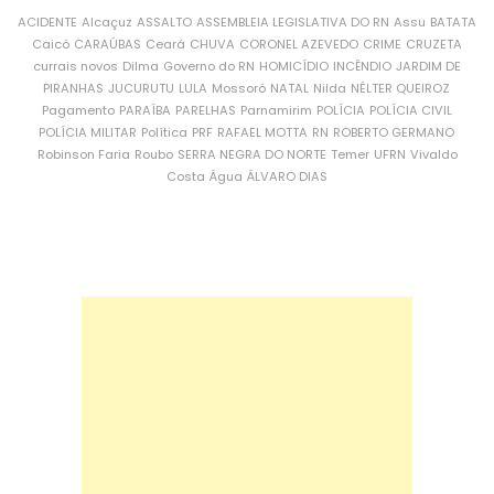
ACIDENTE
Alcaçuz
ASSALTO
ASSEMBLEIA LEGISLATIVA DO RN
Assu
BATATA
Caicó
CARAÚBAS
Ceará
CHUVA
CORONEL AZEVEDO
CRIME
CRUZETA
currais novos
Dilma
Governo do RN
HOMICÍDIO
INCÊNDIO
JARDIM DE
PIRANHAS
JUCURUTU
LULA
Mossoró
NATAL
Nilda
NÉLTER QUEIROZ
Pagamento
PARAÍBA
PARELHAS
Parnamirim
POLÍCIA
POLÍCIA CIVIL
POLÍCIA MILITAR
Política
PRF
RAFAEL MOTTA
RN
ROBERTO GERMANO
Robinson Faria
Roubo
SERRA NEGRA DO NORTE
Temer
UFRN
Vivaldo
Costa
Água
ÁLVARO DIAS