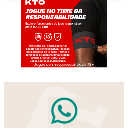
Jogue com responsabilidade. 18+