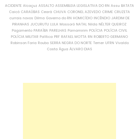
ACIDENTE
Alcaçuz
ASSALTO
ASSEMBLEIA LEGISLATIVA DO RN
Assu
BATATA
Caicó
CARAÚBAS
Ceará
CHUVA
CORONEL AZEVEDO
CRIME
CRUZETA
currais novos
Dilma
Governo do RN
HOMICÍDIO
INCÊNDIO
JARDIM DE
PIRANHAS
JUCURUTU
LULA
Mossoró
NATAL
Nilda
NÉLTER QUEIROZ
Pagamento
PARAÍBA
PARELHAS
Parnamirim
POLÍCIA
POLÍCIA CIVIL
POLÍCIA MILITAR
Política
PRF
RAFAEL MOTTA
RN
ROBERTO GERMANO
Robinson Faria
Roubo
SERRA NEGRA DO NORTE
Temer
UFRN
Vivaldo
Costa
Água
ÁLVARO DIAS