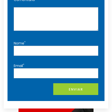
*
Nome
*
Email
ENVIAR