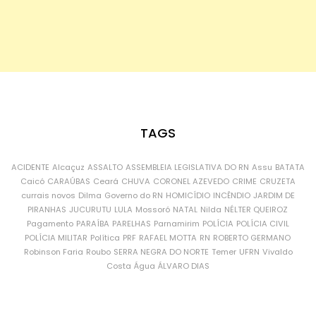
TAGS
ACIDENTE
Alcaçuz
ASSALTO
ASSEMBLEIA LEGISLATIVA DO RN
Assu
BATATA
Caicó
CARAÚBAS
Ceará
CHUVA
CORONEL AZEVEDO
CRIME
CRUZETA
currais novos
Dilma
Governo do RN
HOMICÍDIO
INCÊNDIO
JARDIM DE
PIRANHAS
JUCURUTU
LULA
Mossoró
NATAL
Nilda
NÉLTER QUEIROZ
Pagamento
PARAÍBA
PARELHAS
Parnamirim
POLÍCIA
POLÍCIA CIVIL
POLÍCIA MILITAR
Política
PRF
RAFAEL MOTTA
RN
ROBERTO GERMANO
Robinson Faria
Roubo
SERRA NEGRA DO NORTE
Temer
UFRN
Vivaldo
Costa
Água
ÁLVARO DIAS