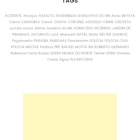
TAGS
ACIDENTE
Alcaçuz
ASSALTO
ASSEMBLEIA LEGISLATIVA DO RN
Assu
BATATA
Caicó
CARAÚBAS
Ceará
CHUVA
CORONEL AZEVEDO
CRIME
CRUZETA
currais novos
Dilma
Governo do RN
HOMICÍDIO
INCÊNDIO
JARDIM DE
PIRANHAS
JUCURUTU
LULA
Mossoró
NATAL
Nilda
NÉLTER QUEIROZ
Pagamento
PARAÍBA
PARELHAS
Parnamirim
POLÍCIA
POLÍCIA CIVIL
POLÍCIA MILITAR
Política
PRF
RAFAEL MOTTA
RN
ROBERTO GERMANO
Robinson Faria
Roubo
SERRA NEGRA DO NORTE
Temer
UFRN
Vivaldo
Costa
Água
ÁLVARO DIAS