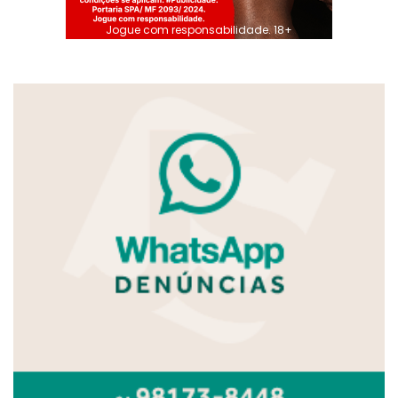
Jogue com responsabilidade. 18+