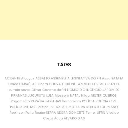
TAGS
ACIDENTE
Alcaçuz
ASSALTO
ASSEMBLEIA LEGISLATIVA DO RN
Assu
BATATA
Caicó
CARAÚBAS
Ceará
CHUVA
CORONEL AZEVEDO
CRIME
CRUZETA
currais novos
Dilma
Governo do RN
HOMICÍDIO
INCÊNDIO
JARDIM DE
PIRANHAS
JUCURUTU
LULA
Mossoró
NATAL
Nilda
NÉLTER QUEIROZ
Pagamento
PARAÍBA
PARELHAS
Parnamirim
POLÍCIA
POLÍCIA CIVIL
POLÍCIA MILITAR
Política
PRF
RAFAEL MOTTA
RN
ROBERTO GERMANO
Robinson Faria
Roubo
SERRA NEGRA DO NORTE
Temer
UFRN
Vivaldo
Costa
Água
ÁLVARO DIAS