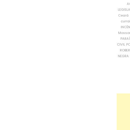
A
LEGISL
Ceará
curra
INCÊ
Mosso
PARA
CIVIL
PO
ROBE
NEGRA 