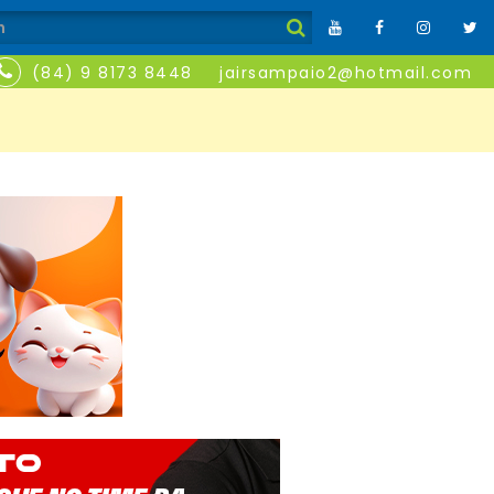
(84) 9 8173 8448
jairsampaio2@hotmail.com