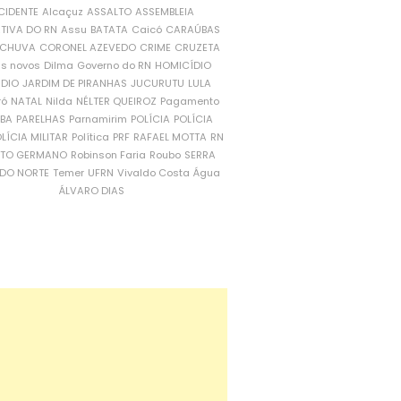
CIDENTE
Alcaçuz
ASSALTO
ASSEMBLEIA
ATIVA DO RN
Assu
BATATA
Caicó
CARAÚBAS
CHUVA
CORONEL AZEVEDO
CRIME
CRUZETA
is novos
Dilma
Governo do RN
HOMICÍDIO
NDIO
JARDIM DE PIRANHAS
JUCURUTU
LULA
ró
NATAL
Nilda
NÉLTER QUEIROZ
Pagamento
ÍBA
PARELHAS
Parnamirim
POLÍCIA
POLÍCIA
LÍCIA MILITAR
Política
PRF
RAFAEL MOTTA
RN
RTO GERMANO
Robinson Faria
Roubo
SERRA
DO NORTE
Temer
UFRN
Vivaldo Costa
Água
ÁLVARO DIAS