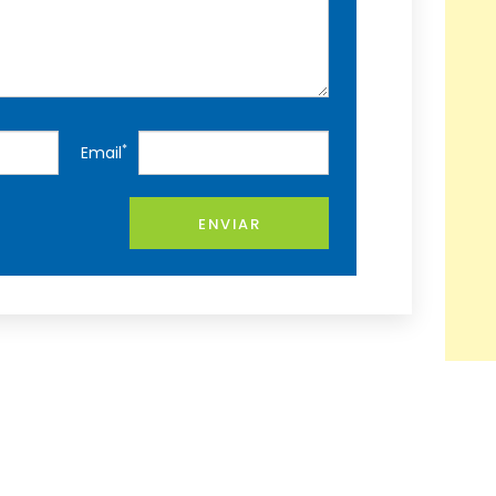
*
Email
ENVIAR