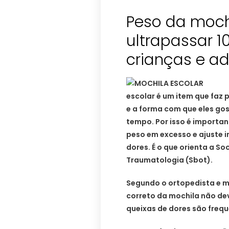
Peso da moch
ultrapassar 
crianças e a
escolar é um item que faz 
e a forma com que eles go
tempo. Por isso é importan
peso em excesso e ajuste i
dores. É o que orienta a So
Traumatologia (Sbot).
Segundo o ortopedista e m
correto da mochila não dev
queixas de dores são frequ