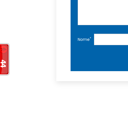
*
Nome