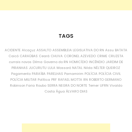
TAGS
ACIDENTE
Alcaçuz
ASSALTO
ASSEMBLEIA LEGISLATIVA DO RN
Assu
BATATA
Caicó
CARAÚBAS
Ceará
CHUVA
CORONEL AZEVEDO
CRIME
CRUZETA
currais novos
Dilma
Governo do RN
HOMICÍDIO
INCÊNDIO
JARDIM DE
PIRANHAS
JUCURUTU
LULA
Mossoró
NATAL
Nilda
NÉLTER QUEIROZ
Pagamento
PARAÍBA
PARELHAS
Parnamirim
POLÍCIA
POLÍCIA CIVIL
POLÍCIA MILITAR
Política
PRF
RAFAEL MOTTA
RN
ROBERTO GERMANO
Robinson Faria
Roubo
SERRA NEGRA DO NORTE
Temer
UFRN
Vivaldo
Costa
Água
ÁLVARO DIAS