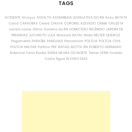
TAGS
ACIDENTE
Alcaçuz
ASSALTO
ASSEMBLEIA LEGISLATIVA DO RN
Assu
BATATA
Caicó
CARAÚBAS
Ceará
CHUVA
CORONEL AZEVEDO
CRIME
CRUZETA
currais novos
Dilma
Governo do RN
HOMICÍDIO
INCÊNDIO
JARDIM DE
PIRANHAS
JUCURUTU
LULA
Mossoró
NATAL
Nilda
NÉLTER QUEIROZ
Pagamento
PARAÍBA
PARELHAS
Parnamirim
POLÍCIA
POLÍCIA CIVIL
POLÍCIA MILITAR
Política
PRF
RAFAEL MOTTA
RN
ROBERTO GERMANO
Robinson Faria
Roubo
SERRA NEGRA DO NORTE
Temer
UFRN
Vivaldo
Costa
Água
ÁLVARO DIAS