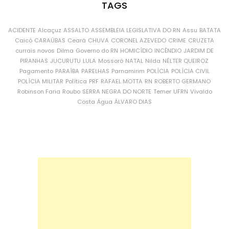
TAGS
ACIDENTE
Alcaçuz
ASSALTO
ASSEMBLEIA LEGISLATIVA DO RN
Assu
BATATA
Caicó
CARAÚBAS
Ceará
CHUVA
CORONEL AZEVEDO
CRIME
CRUZETA
currais novos
Dilma
Governo do RN
HOMICÍDIO
INCÊNDIO
JARDIM DE
PIRANHAS
JUCURUTU
LULA
Mossoró
NATAL
Nilda
NÉLTER QUEIROZ
Pagamento
PARAÍBA
PARELHAS
Parnamirim
POLÍCIA
POLÍCIA CIVIL
POLÍCIA MILITAR
Política
PRF
RAFAEL MOTTA
RN
ROBERTO GERMANO
Robinson Faria
Roubo
SERRA NEGRA DO NORTE
Temer
UFRN
Vivaldo
Costa
Água
ÁLVARO DIAS