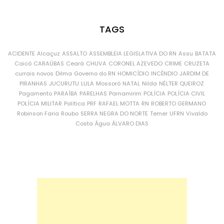
TAGS
ACIDENTE
Alcaçuz
ASSALTO
ASSEMBLEIA LEGISLATIVA DO RN
Assu
BATATA
Caicó
CARAÚBAS
Ceará
CHUVA
CORONEL AZEVEDO
CRIME
CRUZETA
currais novos
Dilma
Governo do RN
HOMICÍDIO
INCÊNDIO
JARDIM DE
PIRANHAS
JUCURUTU
LULA
Mossoró
NATAL
Nilda
NÉLTER QUEIROZ
Pagamento
PARAÍBA
PARELHAS
Parnamirim
POLÍCIA
POLÍCIA CIVIL
POLÍCIA MILITAR
Política
PRF
RAFAEL MOTTA
RN
ROBERTO GERMANO
Robinson Faria
Roubo
SERRA NEGRA DO NORTE
Temer
UFRN
Vivaldo
Costa
Água
ÁLVARO DIAS