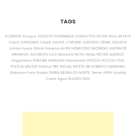
TAGS
ACIDENTE
Alcaçuz
ASSALTO
ASSEMBLEIA LEGISLATIVA DO RN
Assu
BATATA
Caicó
CARAÚBAS
Ceará
CHUVA
CORONEL AZEVEDO
CRIME
CRUZETA
currais novos
Dilma
Governo do RN
HOMICÍDIO
INCÊNDIO
JARDIM DE
PIRANHAS
JUCURUTU
LULA
Mossoró
NATAL
Nilda
NÉLTER QUEIROZ
Pagamento
PARAÍBA
PARELHAS
Parnamirim
POLÍCIA
POLÍCIA CIVIL
POLÍCIA MILITAR
Política
PRF
RAFAEL MOTTA
RN
ROBERTO GERMANO
Robinson Faria
Roubo
SERRA NEGRA DO NORTE
Temer
UFRN
Vivaldo
Costa
Água
ÁLVARO DIAS