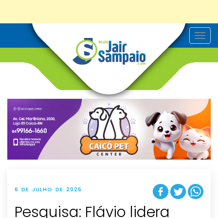
T
o
g
g
l
e
n
a
v
i
g
a
t
i
o
n
6 DE JULHO DE 2026
Pesquisa: Flávio lidera