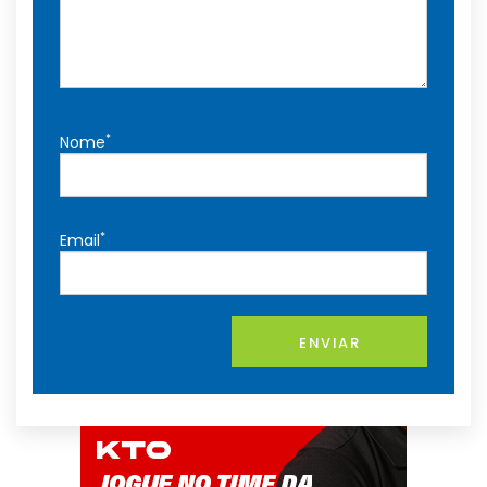
*
Nome
*
Email
ENVIAR