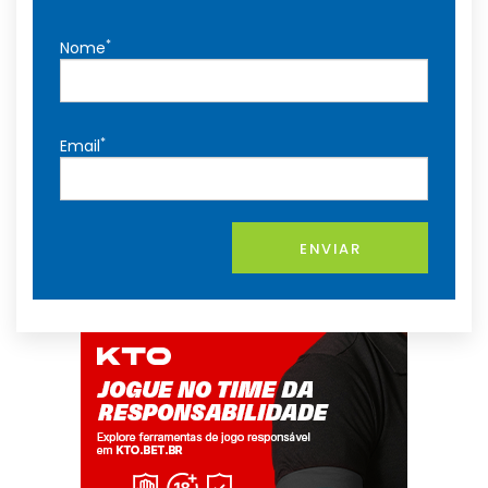
*
Nome
*
Email
ENVIAR