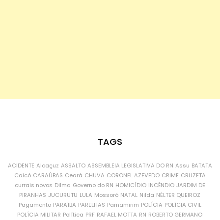
TAGS
ACIDENTE
Alcaçuz
ASSALTO
ASSEMBLEIA LEGISLATIVA DO RN
Assu
BATATA
Caicó
CARAÚBAS
Ceará
CHUVA
CORONEL AZEVEDO
CRIME
CRUZETA
currais novos
Dilma
Governo do RN
HOMICÍDIO
INCÊNDIO
JARDIM DE
PIRANHAS
JUCURUTU
LULA
Mossoró
NATAL
Nilda
NÉLTER QUEIROZ
Pagamento
PARAÍBA
PARELHAS
Parnamirim
POLÍCIA
POLÍCIA CIVIL
POLÍCIA MILITAR
Política
PRF
RAFAEL MOTTA
RN
ROBERTO GERMANO