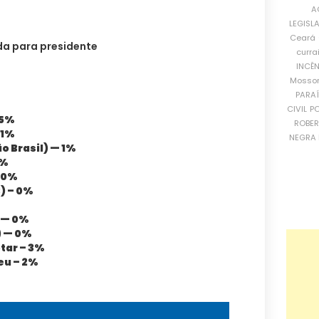
A
LEGISL
Ceará
da para presidente
curra
INCÊ
Mosso
PARA
CIVIL
PO
 5%
ROBE
 1%
NEGRA 
o Brasil) — 1%
0%
 0%
) – 0%
%
 — 0%
) — 0%
tar – 3%
eu – 2%