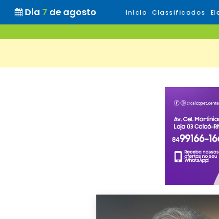
Dia
7
de agosto
Início
Classificados
El