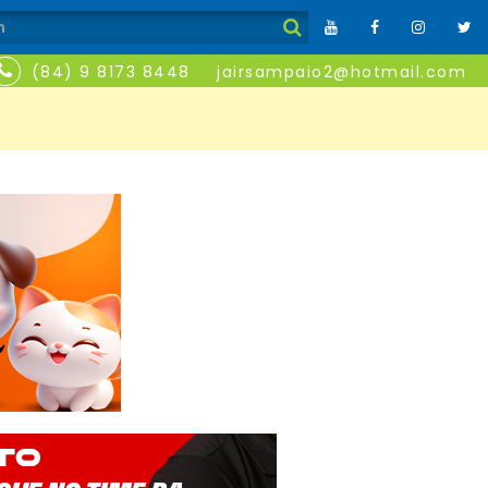
(84) 9 8173 8448
jairsampaio2@hotmail.com