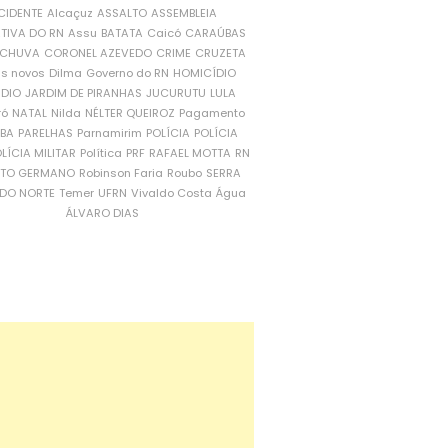
CIDENTE
Alcaçuz
ASSALTO
ASSEMBLEIA
ATIVA DO RN
Assu
BATATA
Caicó
CARAÚBAS
CHUVA
CORONEL AZEVEDO
CRIME
CRUZETA
is novos
Dilma
Governo do RN
HOMICÍDIO
NDIO
JARDIM DE PIRANHAS
JUCURUTU
LULA
ró
NATAL
Nilda
NÉLTER QUEIROZ
Pagamento
ÍBA
PARELHAS
Parnamirim
POLÍCIA
POLÍCIA
LÍCIA MILITAR
Política
PRF
RAFAEL MOTTA
RN
RTO GERMANO
Robinson Faria
Roubo
SERRA
DO NORTE
Temer
UFRN
Vivaldo Costa
Água
ÁLVARO DIAS