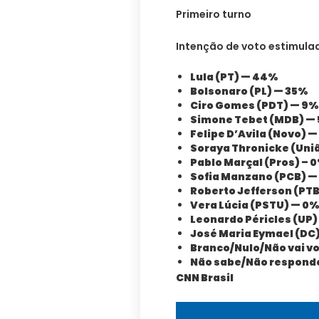
Primeiro turno
Intenção de voto estimula
Lula (PT) — 44%
Bolsonaro (PL) — 35%
Ciro Gomes (PDT) — 9%
Simone Tebet (MDB) —
Felipe D’Avila (Novo) —
Soraya Thronicke (Uniã
Pablo Marçal (Pros) – 
Sofia Manzano (PCB) —
Roberto Jefferson (PTB
Vera Lúcia (PSTU) — 0
Leonardo Péricles (UP)
José Maria Eymael (DC
Branco/Nulo/Não vai vo
Não sabe/Não respond
CNN Brasil