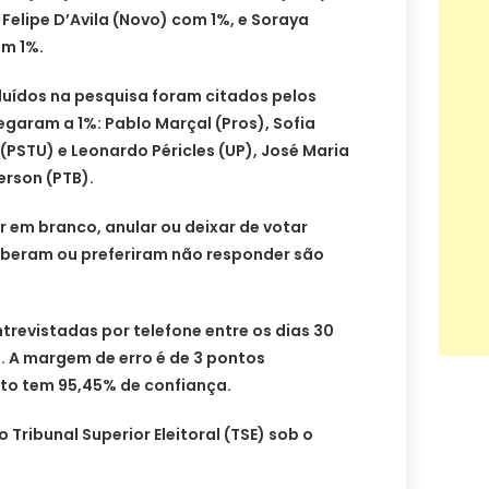
Felipe D’Avila (Novo) com 1%, e Soraya
om 1%.
luídos na pesquisa foram citados pelos
garam a 1%: Pablo Marçal (Pros), Sofia
(PSTU) e Leonardo Péricles (UP), José Maria
erson (PTB).
r em branco, anular ou deixar de votar
beram ou preferiram não responder são
trevistadas por telefone entre os dias 30
. A margem de erro é de 3 pontos
to tem 95,45% de confiança.
 Tribunal Superior Eleitoral (TSE) sob o