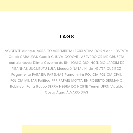
TAGS
ACIDENTE
Alcaçuz
ASSALTO
ASSEMBLEIA LEGISLATIVA DO RN
Assu
BATATA
Caicó
CARAÚBAS
Ceará
CHUVA
CORONEL AZEVEDO
CRIME
CRUZETA
currais novos
Dilma
Governo do RN
HOMICÍDIO
INCÊNDIO
JARDIM DE
PIRANHAS
JUCURUTU
LULA
Mossoró
NATAL
Nilda
NÉLTER QUEIROZ
Pagamento
PARAÍBA
PARELHAS
Parnamirim
POLÍCIA
POLÍCIA CIVIL
POLÍCIA MILITAR
Política
PRF
RAFAEL MOTTA
RN
ROBERTO GERMANO
Robinson Faria
Roubo
SERRA NEGRA DO NORTE
Temer
UFRN
Vivaldo
Costa
Água
ÁLVARO DIAS