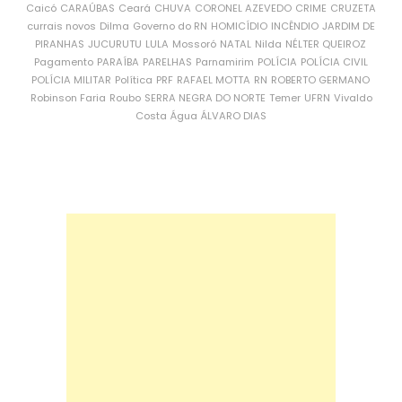
Caicó
CARAÚBAS
Ceará
CHUVA
CORONEL AZEVEDO
CRIME
CRUZETA
currais novos
Dilma
Governo do RN
HOMICÍDIO
INCÊNDIO
JARDIM DE
PIRANHAS
JUCURUTU
LULA
Mossoró
NATAL
Nilda
NÉLTER QUEIROZ
Pagamento
PARAÍBA
PARELHAS
Parnamirim
POLÍCIA
POLÍCIA CIVIL
POLÍCIA MILITAR
Política
PRF
RAFAEL MOTTA
RN
ROBERTO GERMANO
Robinson Faria
Roubo
SERRA NEGRA DO NORTE
Temer
UFRN
Vivaldo
Costa
Água
ÁLVARO DIAS