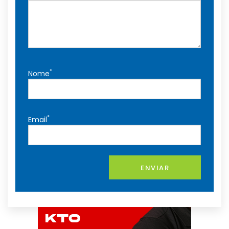
*
Nome
*
Email
ENVIAR