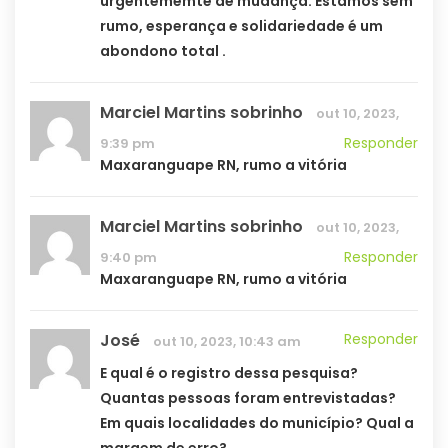
urgentememte de mudança. Estamos sem
rumo, esperança e solidariedade é um
abondono total .
Marciel Martins sobrinho
out 10, 2023,
Responder
9:39 pm
Maxaranguape RN, rumo a vitória
Marciel Martins sobrinho
out 10, 2023,
Responder
9:40 pm
Maxaranguape RN, rumo a vitória
José
Responder
out 10, 2023, 10:43 am
E qual é o registro dessa pesquisa?
Quantas pessoas foram entrevistadas?
Em quais localidades do município? Qual a
margem de erro?