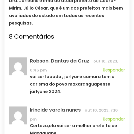
Dra. Jarleane é irmã do atual prefeito de Ceará-
Mirim, Júlio César, que é um dos prefeitos mais bem
avaliados do estado em todas as recentes
pesquisas.
8 Comentários
Robson. Dantas da Cruz
out 10, 2023,
Responder
6:45 pm
vai ser lapada , jarlyane camara tem o
carisma do povo maxaranguapense.
jarlyane 2024.
Irineide varela nunes
out 10, 2023, 7:16
Responder
pm
Certeza,ela vai ser a melhor prefeita de
Maxaguape.