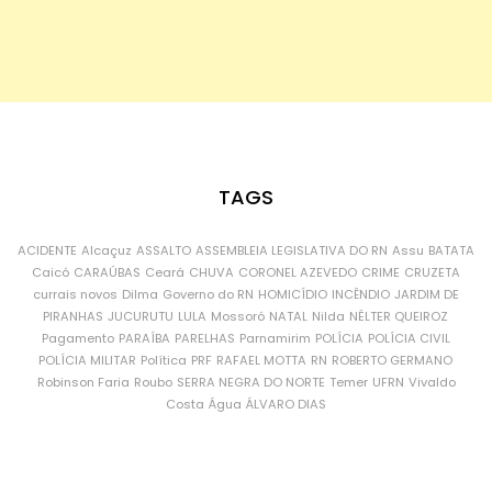
TAGS
ACIDENTE
Alcaçuz
ASSALTO
ASSEMBLEIA LEGISLATIVA DO RN
Assu
BATATA
Caicó
CARAÚBAS
Ceará
CHUVA
CORONEL AZEVEDO
CRIME
CRUZETA
currais novos
Dilma
Governo do RN
HOMICÍDIO
INCÊNDIO
JARDIM DE
PIRANHAS
JUCURUTU
LULA
Mossoró
NATAL
Nilda
NÉLTER QUEIROZ
Pagamento
PARAÍBA
PARELHAS
Parnamirim
POLÍCIA
POLÍCIA CIVIL
POLÍCIA MILITAR
Política
PRF
RAFAEL MOTTA
RN
ROBERTO GERMANO
Robinson Faria
Roubo
SERRA NEGRA DO NORTE
Temer
UFRN
Vivaldo
Costa
Água
ÁLVARO DIAS