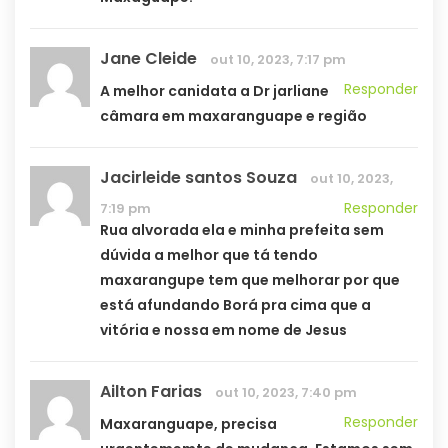
Jane Cleide
out 10, 2023, 7:17 pm
Responder
A melhor canidata a Dr jarliane
câmara em maxaranguape e região
Jacirleide santos Souza
out 10, 2023,
Responder
7:19 pm
Rua alvorada ela e minha prefeita sem
dúvida a melhor que tá tendo
maxarangupe tem que melhorar por que
está afundando Borá pra cima que a
vitória e nossa em nome de Jesus
Ailton Farias
out 10, 2023, 7:40 pm
Responder
Maxaranguape, precisa